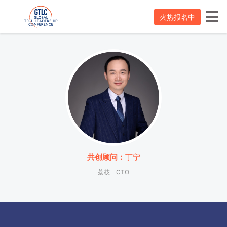
火热报名中
共创顾问：
丁宁
荔枝
CTO